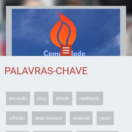
PALAVRAS-CHAVE
provação
blog
atitude
meditação
reflexão
deus conosco
emanuel
yaveh