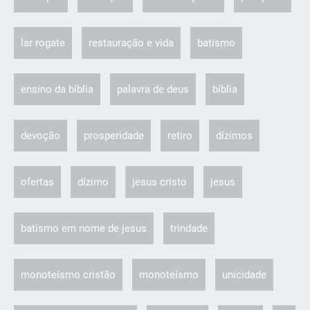
lar rogate
restauração e vida
batismo
ensino da bíblia
palavra de deus
bíblia
devoção
prosperidade
retiro
dízimos
ofertas
dízimo
jesus cristo
jesus
batismo em nome de jesus
trindade
monoteísmo cristão
monoteísmo
unicidade