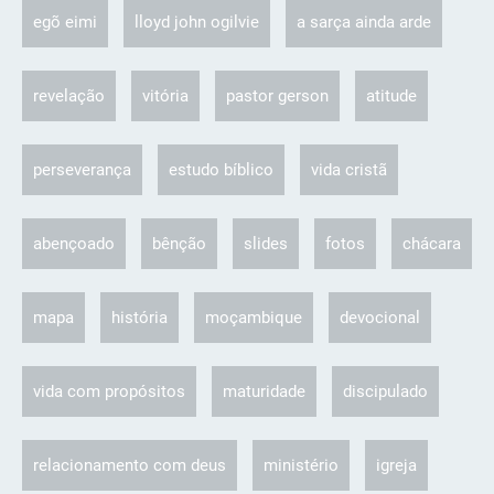
egõ eimi
lloyd john ogilvie
a sarça ainda arde
revelação
vitória
pastor gerson
atitude
perseverança
estudo bíblico
vida cristã
abençoado
bênção
slides
fotos
chácara
mapa
história
moçambique
devocional
vida com propósitos
maturidade
discipulado
relacionamento com deus
ministério
igreja