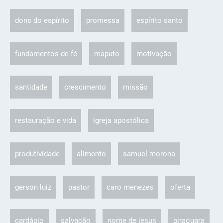
dons do espírito
promessa
espírito santo
fundamentos de fé
maputo
motivação
santidade
crescimento
missão
restauração e vida
igreja apostólica
produtividade
alimento
samuel morona
gerson luiz
pastor
caro menezes
oferta
cardápio
salvação
nome de jesus
piraquara