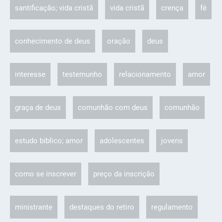
santificação; vida cristã
vida cristã
crença
fé
conhecimento de deus
oração
deus
interesse
testemunho
relacionamento
amor
graça de deus
comunhão com deus
comunhão
estudo bíblico; amor
adolescentes
jovens
como se inscrever
preço da inscrição
ministrante
destaques do retiro
regulamento